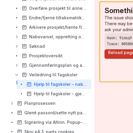
Overføre prosjekt til annen bruker
Somethi
The issue sho
Endre/fjerne tiltaksmatrikkel
There may be 
Arkivere prosjekt/hente fra arkiv
ask your admi
Nabovarsel, oppretting og innsending
Trace: 00508
Søknad
Reload pag
Prosjektoversikt
Gjennomføringsplan og ansvarsretter - ny versjon!
Veiledning til fagskoler
Hjelp til fagskoler - nabovarsel
Hjelp til fagskoler - gjennomføringsplan
Planprosessen
Glemt passord/sette nytt passord
Signering via Altinn. Popup-vindu.
Skru på 3. parts cookies