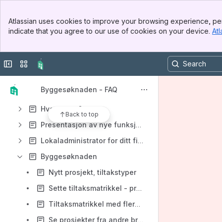
Apps
Banner
Atlassian uses cookies to improve your browsing experience, per
Top Bar
indicate that you agree to our use of cookies on your device.
Atl
Sidebar
Main Content
Collapse sidebar
Switch sites or apps
Content
Results will update as you type.
Byggesøknaden - FAQ
Hva er nytt?
Back to top
Presentasjon av nye funksjoner
Lokaladministrator for ditt firma
Byggesøknaden
Nytt prosjekt, tiltakstyper
Sette tiltaksmatrikkel - problemer
Tiltaksmatrikkel med flere adresser
Se prosjekter fra andre brukere