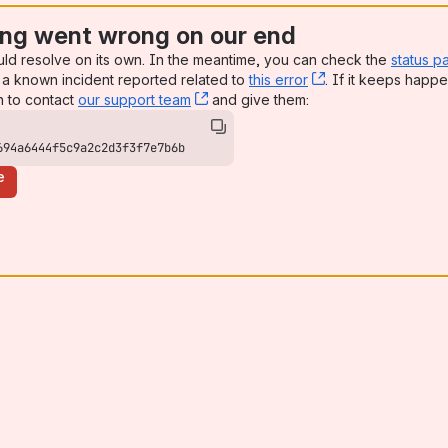
ng went wrong on our end
uld resolve on its own. In the meantime, you can check the
status p
a known incident reported related to
this error
, (opens new win
. If it keeps happe
n to contact
our support team
, (opens new window)
and give them:
694a6444f5c9a2c2d3f3f7e7b6b
e